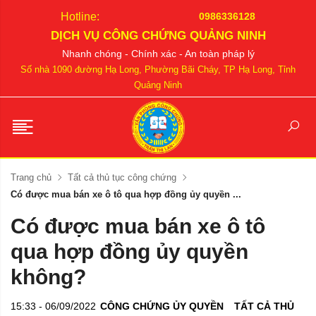
Hotline:
0986336128
DỊCH VỤ CÔNG CHỨNG QUẢNG NINH
Nhanh chóng - Chính xác - An toàn pháp lý
Số nhà 1090 đường Hạ Long, Phường Bãi Cháy, TP Hạ Long, Tỉnh
Quảng Ninh
Trang chủ
Tất cả thủ tục công chứng
Có được mua bán xe ô tô qua hợp đồng ủy quyền ...
Có được mua bán xe ô tô
qua hợp đồng ủy quyền
không?
15:33 - 06/09/2022
CÔNG CHỨNG ỦY QUYỀN
TẤT CẢ THỦ