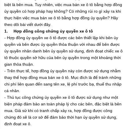
biệt là bên mua. Tuy nhiên, việc mua bán xe ô tô bằng hợp đồng
ủy quyền có hợp pháp hay không? Có những rủi ro gì xảy ra khi
thực hiện việc mua bán xe ô tô bằng hợp đồng ủy quyền? Hãy
theo dõi bài viết dưới đây.
1. Hợp đồng công chứng ủy quyền xe ô tô
- Hợp đồng ủy quyền xe ô tô được các bên thiết lập khi bên ủy
quyền và bên được ủy quyền thỏa thuận với nhau để bên được
ủy quyền nhân danh bên ủy quyền sử dụng, định đoạt chiếc xe ô
tô thuộc quyền sở hữu của bên ủy quyền trong một khoảng thời
gian thỏa thuận.
- Trên thực tế, hợp đồng ủy quyền này còn được sử dụng nhằm
thay thế hợp đồng mua bán xe ô tô. Mục đích là để tránh những
chi phí liên quan đến sang tên xe, lệ phí trước bạ, thuế thu nhập
cá nhân.
- Thủ tục công chứng ủy quyền xe ô tô được sử dụng như một
biện pháp đảm bảo an toàn pháp lý cho các bên, đặc biệt là bên
mua. Giả sử khi có tranh chấp xảy ra, hợp đồng được công
chứng đó sẽ là cơ sở để đảm bảo thời hạn ủy quyền sử dụng,
định đoạt xe ô.