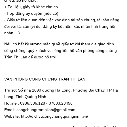
chiếu, Sổ hộ khẩu.
+ Tài liệu, giấy tờ khác cần có
- Hợp đồng ủy quyền (nếu có).
- Giấy tờ liên quan đến việc xác định tài sản chung, tài sản riêng
đối với tài sản (ví dụ: đăng ký kết hôn, xác nhận tình trạng hôn
nhân,…).
Nếu có bất kỳ vướng mắc gì về giấy tờ khi tham gia giao dịch
công chứng, quý khách vui lòng liên hệ văn phòng công chứng
Trần Thị Lan để được hỗ trợ!
VĂN PHÒNG CÔNG CHỨNG TRẦN THỊ LAN
Trụ sở: Số nhà 1090 đường Hạ Long, Phường Bãi Cháy, TP Hạ
Long, Tỉnh Quảng Ninh
Hotline : 0986.336.128 - 07883.23456
Email: congchungtranthilan@gmail.com
Website: http://dichvucongchungquangninh.vn/