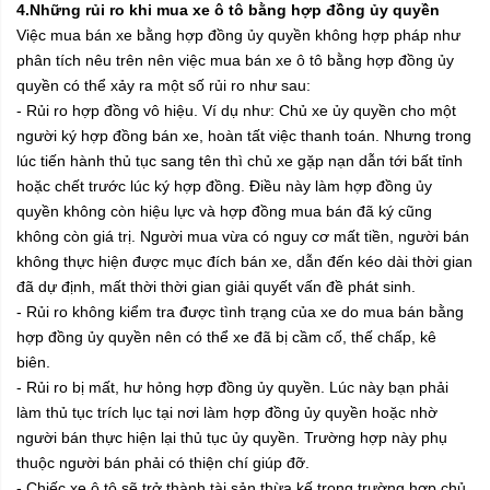
4.Những rủi ro khi mua xe ô tô bằng hợp đồng ủy quyền
Việc mua bán xe bằng hợp đồng ủy quyền không hợp pháp như
phân tích nêu trên nên việc mua bán xe ô tô bằng hợp đồng ủy
quyền có thể xảy ra một số rủi ro như sau:
- Rủi ro hợp đồng vô hiệu. Ví dụ như: Chủ xe ủy quyền cho một
người ký hợp đồng bán xe, hoàn tất việc thanh toán. Nhưng trong
lúc tiến hành thủ tục sang tên thì chủ xe gặp nạn dẫn tới bất tỉnh
hoặc chết trước lúc ký hợp đồng. Điều này làm hợp đồng ủy
quyền không còn hiệu lực và hợp đồng mua bán đã ký cũng
không còn giá trị. Người mua vừa có nguy cơ mất tiền, người bán
không thực hiện được mục đích bán xe, dẫn đến kéo dài thời gian
đã dự định, mất thời thời gian giải quyết vấn đề phát sinh.
- Rủi ro không kiểm tra được tình trạng của xe do mua bán bằng
hợp đồng ủy quyền nên có thể xe đã bị cầm cố, thế chấp, kê
biên.
- Rủi ro bị mất, hư hỏng hợp đồng ủy quyền. Lúc này bạn phải
làm thủ tục trích lục tại nơi làm hợp đồng ủy quyền hoặc nhờ
người bán thực hiện lại thủ tục ủy quyền. Trường hợp này phụ
thuộc người bán phải có thiện chí giúp đỡ.
- Chiếc xe ô tô sẽ trở thành tài sản thừa kế trong trường hợp chủ