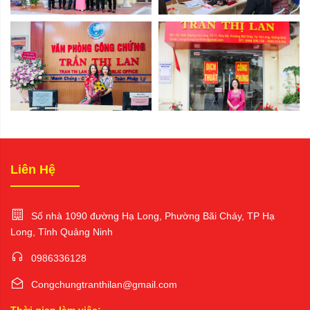
Liên Hệ
Số nhà 1090 đường Hạ Long, Phường Bãi Cháy, TP Hạ
Long, Tỉnh Quảng Ninh
0986336128
Congchungtranthilan@gmail.com
Thời gian làm việc: