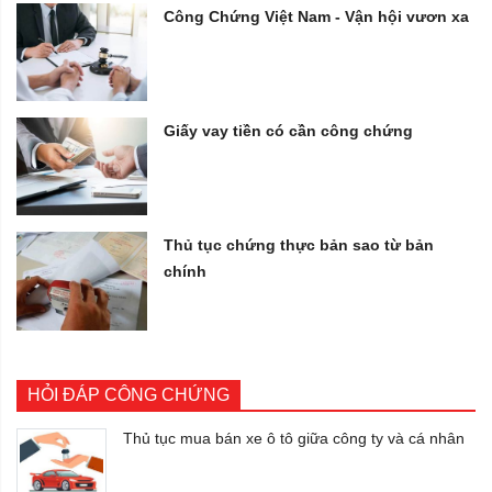
Công Chứng Việt Nam - Vận hội vươn xa
Giấy vay tiền có cần công chứng
Thủ tục chứng thực bản sao từ bản
chính
HỎI ĐÁP CÔNG CHỨNG
Thủ tục mua bán xe ô tô giữa công ty và cá nhân