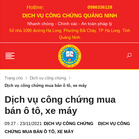
Hotline:
0986336128
DỊCH VỤ CÔNG CHỨNG QUẢNG NINH
Nhanh chóng - Chính xác - An toàn pháp lý
Số nhà 1090 đường Hạ Long, Phường Bãi Cháy, TP Hạ Long, Tỉnh
Quảng Ninh
Trang chủ
Dịch vụ công chứng
Dịch vụ công chứng mua bán ô tô, xe máy
Dịch vụ công chứng mua
bán ô tô, xe máy
09:27 - 23/11/2021
DỊCH VỤ CÔNG CHỨNG
DỊCH VỤ CÔNG
CHỨNG MUA BÁN Ô TÔ, XE MÁY