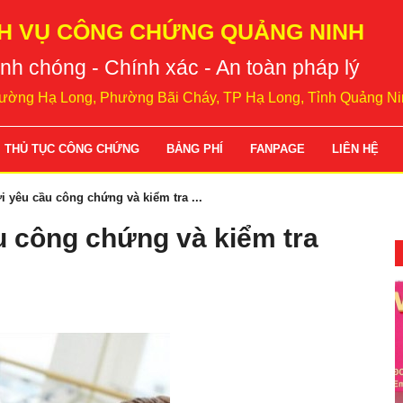
H VỤ CÔNG CHỨNG QUẢNG NINH
nh chóng - Chính xác - An toàn pháp lý
ường Hạ Long, Phường Bãi Cháy, TP Hạ Long, Tỉnh Quảng Ni
THỦ TỤC CÔNG CHỨNG
BẢNG PHÍ
FANPAGE
LIÊN HỆ
 yêu cầu công chứng và kiểm tra ...
 công chứng và kiểm tra