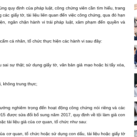
ng quy định của pháp luật, công chứng viên cần tìm hiểu, trang
 các giấy tờ, tài liệu liên quan đến việc công chứng, qua đó hạn
 hiện, ngăn chặn hành vi trái pháp luật, xâm phạm đến quyền và
ấm cá nhân, tổ chức thực hiện các hành vi sau đây:
u sai sự thật; sử dụng giấy tờ, văn bản giả mạo hoặc bị tẩy xóa,
, không trung thực;
nh hưởng nghiêm trọng đến hoạt động công chứng nói riêng và các
2015 được sửa đổi bổ sung năm 2017, quy định về tội làm giả con
oặc tài liệu giả của cơ quan, tổ chức như sau:
của cơ quan, tổ chức hoặc sử dụng con dấu, tài liệu hoặc giấy tờ