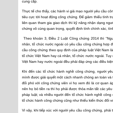
cung cấp.
Thực tế cho thấy, các hành vi giả mạo người yêu cầu cô
tiêu cực tới hoạt động công chứng. Để giảm thiểu tình trạ
liên quan tham gia giao dịch thì kỹ năng nhận dạng ngư
chứng vô cùng quan trọng, quyết định tính chính xác, t
Theo khoản 3, Điều 2 Luật Công chứng 2014 thì “Ngư
nhân, tổ chức nước ngoài có yêu cầu công chứng hợp đồ
cầu công chứng theo quy định của pháp luật Việt Nam là 
tổ chức Việt Nam hay cá nhân, tổ chức nước ngoài. Tuy 
Việt Nam hay nước ngoài đều phải đáp ứng các điều kiện
Khi đến các tổ chức hành nghề công chứng, người y
mình được giải quyết một cách nhanh chóng an toàn và th
đối phó với công chứng viên vì họ xem đó là cơ quan áp
nên họ bỏ tiền ra thì họ phải được thỏa mãn tất các yê
pháp luật; và nhiều người đến tổ chức hành nghề công
tổ chức hành công chứng cũng như thiếu kiến thức đối v
Vì vậy, khi tiếp xúc với người yêu cầu công chứng, phải