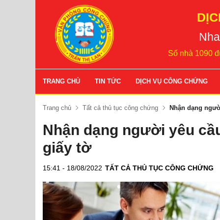
DỊC
Nha
Số nhà 1090 đ
TRANG CHỦ
TIN TỨC
DỊCH VỤ CÔNG CHỨNG
Trang chủ
Tất cả thủ tục công chứng
Nhận dạng người
Nhận dạng người yêu cầu
giấy tờ
15:41 - 18/08/2022
TẤT CẢ THỦ TỤC CÔNG CHỨNG