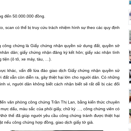
ồng đến 50.000.000 đồng.
o, scan có thể bị truy cứu trách nhiệm hình sự theo các quy định
ng công chứng là Giấy chứng nhận quyền sử dụng đất, quyền sở
 nhân dân; giấy chứng nhận đăng ký kết hôn; giấy xác nhận tình
tiện (ô tô, xe máy, tàu, …).
 vực khác, vấn đề lừa đảo giao dịch Giấy chứng nhận quyền sử
i đất vẫn còn diễn ra, gây thiệt hại lớn cho người dân. Có những
h vi, người dân không biết cách nhận biết sẽ rất dễ bị các đối
 đến văn phòng công chứng Trần Thị Lan, bằng kiến thức chuyên
 mực dấu, màu sắc của phôi giấy, chữ ký …, công chứng viên có
. Nhờ thế đã giúp người yêu cầu công chứng tránh được thiệt hại
ật nếu công chứng hợp đồng, giao dịch giấy tờ giả.