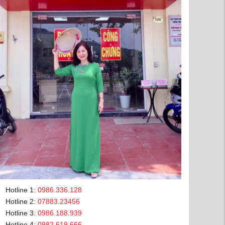
Hotline 1:
0986.336.128
Hotline 2:
07883.23456
Hotline 3:
0986.188.939
Hotline 4:
0982.619.666