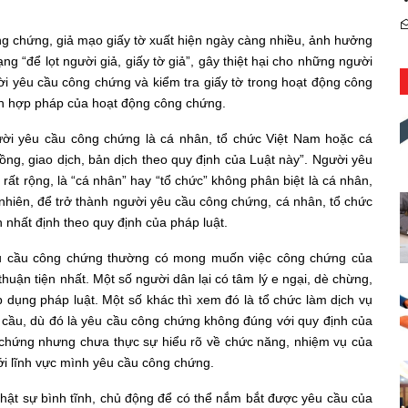
ng chứng, giả mạo giấy tờ xuất hiện ngày càng nhiều, ảnh hưởng
ng “để lọt người giả, giấy tờ giả”, gây thiệt hại cho những người
ời yêu cầu công chứng và kiểm tra giấy tờ trong hoạt động công
ính hợp pháp của hoạt động công chứng.
ời yêu cầu công chứng là cá nhân, tổ chức Việt Nam hoặc cá
ng, giao dịch, bản dịch theo quy định của Luật này”. Người yêu
rất rộng, là “cá nhân” hay “tổ chức” không phân biệt là cá nhân,
nhiên, để trở thành người yêu cầu công chứng, cá nhân, tổ chức
 nhất định theo quy định của pháp luật.
êu cầu công chứng thường có mong muốn việc công chứng của
uận tiện nhất. Một số người dân lại có tâm lý e ngại, dè chừng,
 dụng pháp luật. Một số khác thì xem đó là tổ chức làm dịch vụ
u cầu, dù đó là yêu cầu công chứng không đúng với quy định của
 chứng nhưng chưa thực sự hiểu rõ về chức năng, nhiệm vụ của
ới lĩnh vực mình yêu cầu công chứng.
 thật sự bình tĩnh, chủ động để có thể nắm bắt được yêu cầu của