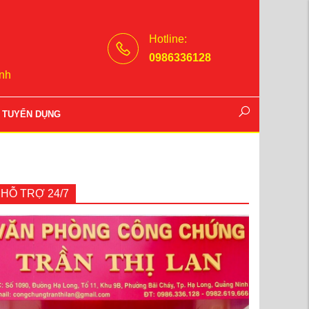
Hotline:
0986336128
nh
TUYỂN DỤNG
HỖ TRỢ 24/7