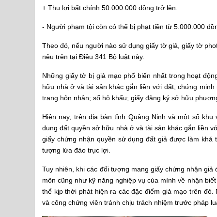
+ Thu lợi bất chính 50.000.000 đồng trở lên.
- Người phạm tội còn có thể bị phạt tiền từ 5.000.000 đ
Theo đó, nếu người nào sử dụng giấy tờ giả, giấy tờ phot
nêu trên tại Điều 341 Bộ luật này.
Những giấy tờ bị giả mạo phổ biến nhất trong hoạt độ
hữu nhà ở và tài sản khác gắn liền với đất; chứng minh
trạng hôn nhân; sổ hộ khẩu; giấy đăng ký sở hữu phương 
Hiện nay, trên địa bàn tỉnh Quảng Ninh và một số khu
dụng đất quyền sở hữu nhà ở và tài sản khác gắn liền vớ
giấy chứng nhận quyền sử dụng đất giả được làm khá tin
tượng lừa đảo trục lợi.
Tuy nhiên, khi các đối tượng mang giấy chứng nhận giả
môn cũng như kỹ năng nghiệp vụ của mình về nhận biết
thể kịp thời phát hiện ra các đặc điểm giả mạo trên đó
và công chứng viên tránh chịu trách nhiệm trước pháp lu