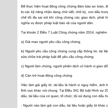
Để thực hiện
hoạt động công chứng
đảm bảo an toàn, đú
bị các kỹ năng nhận dạng chữ viết, chữ ký, con dấu trong
chế tối đa sai sót khi công chứng các giao dịch, phát
nghĩa vụ được pháp luật bảo vệ của người dân.
Tại khoản 2 Điều 7 Luật Công chứng năm 2014, nghiêm c
a) Giả mạo người yêu cầu công chứng;
b) Người yêu cầu công chứng cung cấp thông tin, tài liệ
sửa chữa trái pháp luật để yêu cầu công chứng;
c) Người làm chứng, người phiên dịch có hành vi gian dối
d) Cản trở hoạt động công chứng.
Việc làm giả giấy tờ, tài liệu là hành vi nguy hiểm, ả
lĩnh vực khác nói chung. Tại Điều 341 Bộ luật Hình sự 
dấu, tài liệu của cơ quan, tổ chức; tội sử dụng con dấu h
- Người nào làm giả con dấu, tài liệu hoặc giấy tờ khác 