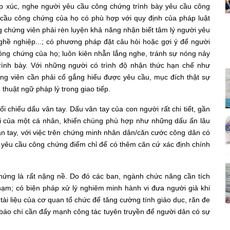
iếp xúc, nghe người yêu cầu công chứng trình bày yêu cầu công
cầu công chứng của họ có phù hợp với quy định của pháp luật
chứng viên phải rèn luyện khả năng nhận biết tâm lý người yêu
 nghề nghiệp...; có phương pháp đặt câu hỏi hoặc gợi ý để người
công chứng của họ; luôn kiên nhẫn lắng nghe, tránh sự nóng nảy
rình bày. Với những người có trình độ nhận thức hạn chế như
hứng viên cần phải cố gắng hiểu được yêu cầu, mục đích thật sự
thuật ngữ pháp lý trong giao tiếp.
 chiếu dấu vân tay. Dấu vân tay của con người rất chi tiết, gần
đời của một cá nhân, khiến chúng phù hợp như những dấu ấn lâu
ân tay, với việc trên chứng minh nhân dân/căn cước công dân có
 yêu cầu công chứng điểm chỉ để có thêm căn cứ xác định chính
hứng là rất nặng nề. Do đó các ban, ngành chức năng cần tích
i phạm; có biện pháp xử lý nghiêm minh hành vi đưa người giả khi
tài liệu của cơ quan tổ chức để tăng cường tính giáo dục, răn đe
 báo chí cần đẩy mạnh công tác tuyên truyền để người dân có sự