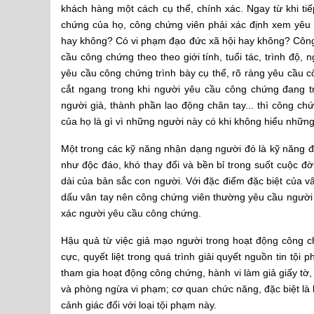
khách hàng một cách cụ thể, chính xác. Ngay từ khi t
chứng của họ, công chứng viên phải xác định xem yêu 
hay không? Có vi phạm đạo đức xã hội hay không? Công 
cầu công chứng theo theo giới tính, tuổi tác, trình độ,
yêu cầu công chứng trình bày cụ thể, rõ ràng yêu cầu 
cắt ngang trong khi người yêu cầu công chứng đang t
người già, thành phần lao động chân tay... thì công c
của họ là gì vì những người này có khi không hiểu những 
Một trong các kỹ năng nhận dạng người đó là kỹ năng đối
như độc đáo, khó thay đổi và bền bỉ trong suốt cuộc 
dài của bản sắc con người. Với đặc điểm đặc biệt của v
dấu vân tay nên công chứng viên thường yêu cầu người
xác người yêu cầu công chứng.
Hậu quả từ việc giả mạo người trong hoạt động công c
cực, quyết liệt trong quá trình giải quyết nguồn tin tộ
tham gia hoạt động công chứng, hành vi làm giả giấy tờ, 
và phòng ngừa vi phạm; cơ quan chức năng, đặc biệt là
cảnh giác đối với loại tội phạm này.