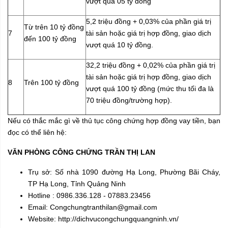
vượt quá 05 tỷ đồng
5,2 triệu đồng + 0,03% của phần giá trị
Từ trên 10 tỷ đồng
7
tài sản hoặc giá trị hợp đồng, giao dịch
đến 100 tỷ đồng
vượt quá 10 tỷ đồng.
32,2 triệu đồng + 0,02% của phần giá trị
tài sản hoặc giá trị hợp đồng, giao dịch
8
Trên 100 tỷ đồng
vượt quá 100 tỷ đồng (mức thu tối đa là
70 triệu đồng/trường hợp).
Nếu có thắc mắc gì về thủ tục công chứng hợp đồng vay tiền, bạn
đọc có thể liên hệ:
VĂN PHÒNG CÔNG CHỨNG TRẦN THỊ LAN
Trụ sở: Số nhà 1090 đường Hạ Long, Phường Bãi Cháy,
TP Hạ Long, Tỉnh Quảng Ninh
Hotline : 0986.336.128 - 07883.23456
Email: Congchungtranthilan@gmail.com
Website: http://dichvucongchungquangninh.vn/