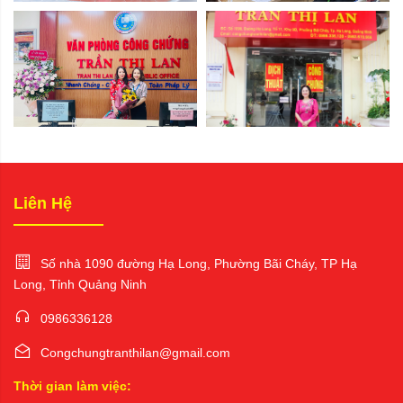
Liên Hệ
Số nhà 1090 đường Hạ Long, Phường Bãi Cháy, TP Hạ
Long, Tỉnh Quảng Ninh
0986336128
Congchungtranthilan@gmail.com
Thời gian làm việc: