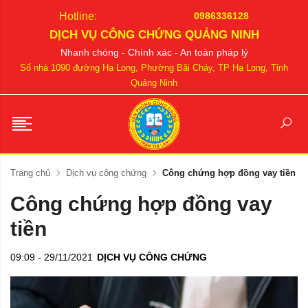
Hotline:
0986336128
DỊCH VỤ CÔNG CHỨNG QUẢNG NINH
Nhanh chóng - Chính xác - An toàn pháp lý
Số nhà 1090 đường Hạ Long, Phường Bãi Cháy, TP Hạ Long, Tỉnh
Quảng Ninh
Trang chủ
Dịch vụ công chứng
Công chứng hợp đồng vay tiền
Công chứng hợp đồng vay
tiền
09:09 - 29/11/2021
DỊCH VỤ CÔNG CHỨNG