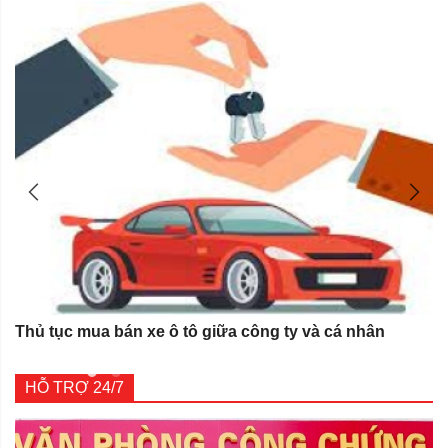
Thủ tục mua bán xe ô tô giữa công ty và cá nhân
HỖ TRỢ 24/7