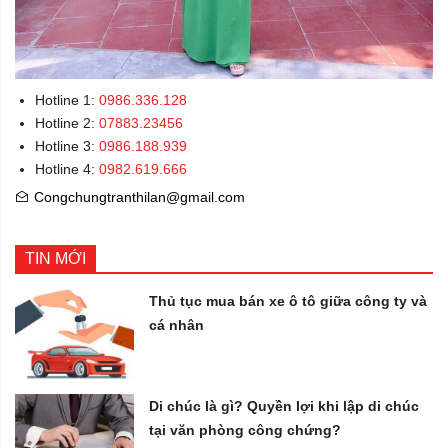
Hotline 1:
0986.336.128
Hotline 2:
07883.23456
Hotline 3:
0986.188.939
Hotline 4:
0982.619.666
Congchungtranthilan@gmail.com
TIN MỚI
Thủ tục mua bán xe ô tô giữa công ty và
cá nhân
Di chúc là gì? Quyền lợi khi lập di chúc
tại văn phòng công chứng?