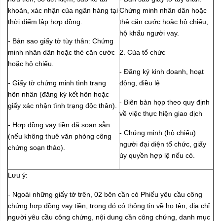
khoản, xác nhận của ngân hàng tại
Chứng minh nhân dân hoặc
thời điểm lập hợp đồng.
thẻ căn cước hoặc hộ chiếu,
hộ khẩu người vay.
- Bản sao giấy tờ tùy thân: Chứng
minh nhân dân hoặc thẻ căn cước
2. Của tổ chức
hoặc hộ chiếu.
- Đăng ký kinh doanh, hoạt
- Giấy tờ chứng minh tình trạng
động, điều lệ
hôn nhân (đăng ký kết hôn hoặc
- Biên bản họp theo quy định
giấy xác nhận tình trạng độc thân).
về việc thực hiện giao dịch
-
Hợp đồng vay tiền
đã soạn sẵn
- Chứng minh (hộ chiếu)
(nếu không thuê văn phòng công
người đại diện tổ chức, giấy
chứng soạn thảo).
ủy quyền hợp lệ nếu có.
Lưu ý:
- Ngoài những giấy tờ trên, 02 bên cần có Phiếu yêu cầu công
chứng hợp đồng vay tiền, trong đó có thông tin về họ tên, địa chỉ
người yêu cầu công chứng, nội dung cần công chứng, danh mục